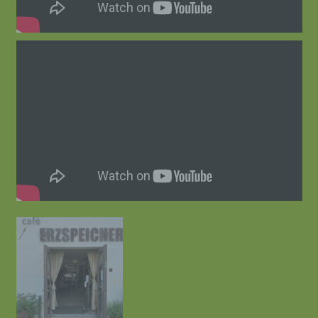
Funktionen dieser
Website, die auf der
PHP-
Programmiersprach
PHPSESSID
Session
e basieren,
vollständig
angezeigt werden
können.
Speicherdauer: Bis
zum Ende der
Browsersitzung
(wird beim
Schließen Ihres
Internet-Browsers
gelöscht).
Diese Cookies
werden nur für den
wordpress_ak
Verwaltungsbereich
1 Jahr
m_mobile
von WordPress
verwendet.
Diese Cookies
werden nur für den
Verwaltungsbereich
wordpress_log
von WordPress
ged_in_akm_
Session
verwendet und
mobile