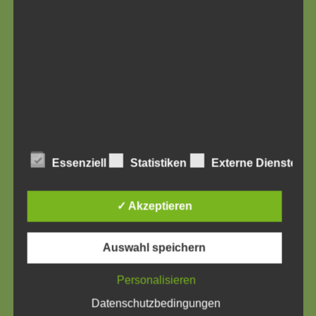
Geschäftsführung: Dr. Gerhard Eckstein
[vc_single_image image=“4136″ img_size=“large“
alignment=“center“]
Impressum
Impressum
Datenschutzerklärung
HinweisgeberInnenschutzgesetz
Essenziell
Statistiken
Externe Dienste
✓ Akzeptieren
Auswahl speichern
Personalisieren
Datenschutzbedingungen