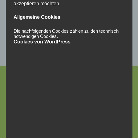
akzeptieren möchten.
Allgemeine Cookies
Die nachfolgenden Cookies zählen zu den technisch
notwendigen Cookies.
Cookies von WordPress
Absenden
Kontakt
W.I.R. gemeinnützige GmbH
Adresse: Behaimstraße 2, Haus A, 3. Stock, 6060 Hall in
Tirol, Österreich
Telefon: +43 (0) 5223 22508
Fax: +43 (0) 5223 22508-29
E-Mail: office(at)wir-ggmbh.at