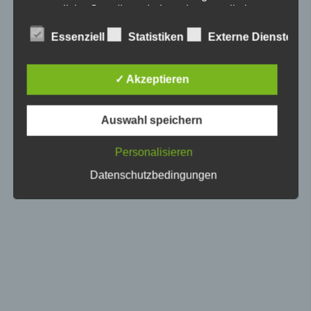
gesetzliche Grundlage, holen wir generell eine
Einwilligung der betroffenen Person ein.
Essenziell
Statistiken
Externe Dienste
Bitte wählen Sie aus, welche Cookies Sie
akzeptieren möchten.
✓ Akzeptieren
Allgemeine Cookies
Auswahl speichern
Die nachfolgenden Cookies zählen zu den technisch
notwendigen Cookies.
Cookies von WordPress
Personalisieren
Datenschutzbedingungen