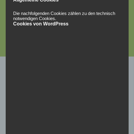
Die nachfolgenden Cookies zählen zu den technisch
notwendigen Cookies.
Adresse und Telefonnummer:
Cookies von WordPress
Alte Landstraße 1
6060 Hall in Tirol
05223 / 42 594