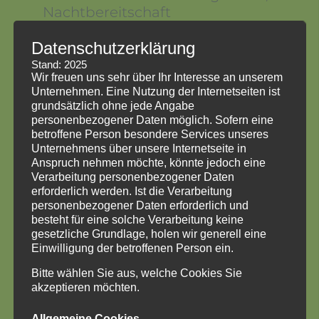
Nachtbereitschaft
Beschäftigung in Tagesstrukturen
Datenschutzerklärung
hohe Selbst- und Eigenständigkeit
Stand: 2025
der Klientinnen und Klienten
Wir freuen uns sehr über Ihr Interesse an unserem
Unternehmen. Eine Nutzung der Internetseiten ist
Unterstützung bei
grundsätzlich ohne jede Angabe
Alltagsbewältigung,
personenbezogener Daten möglich. Sofern eine
Freizeitaktivitäten, Bildung und
betroffene Person besondere Services unseres
Unternehmens über unsere Internetseite in
Teilnahme am gesellschaftlichen
Anspruch nehmen möchte, könnte jedoch eine
Leben
Verarbeitung personenbezogener Daten
erforderlich werden. Ist die Verarbeitung
personenbezogener Daten erforderlich und
besteht für eine solche Verarbeitung keine
gesetzliche Grundlage, holen wir generell eine
Einwilligung der betroffenen Person ein.
Bitte wählen Sie aus, welche Cookies Sie
akzeptieren möchten.
Allgemeine Cookies