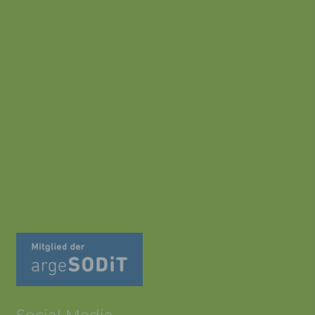
Programmiersprach
PHPSESSID
Session
e basieren,
vollständig
angezeigt werden
können.
Speicherdauer: Bis
zum Ende der
Browsersitzung
(wird beim
Schließen Ihres
Internet-Browsers
gelöscht).
Diese Cookies
werden nur für den
wordpress_ak
Verwaltungsbereich
1 Jahr
m_mobile
von WordPress
verwendet.
Diese Cookies
werden nur für den
Verwaltungsbereich
wordpress_log
von WordPress
ged_in_akm_
Session
verwendet und
mobile
gelten für andere
Seitenbesucher
nicht.