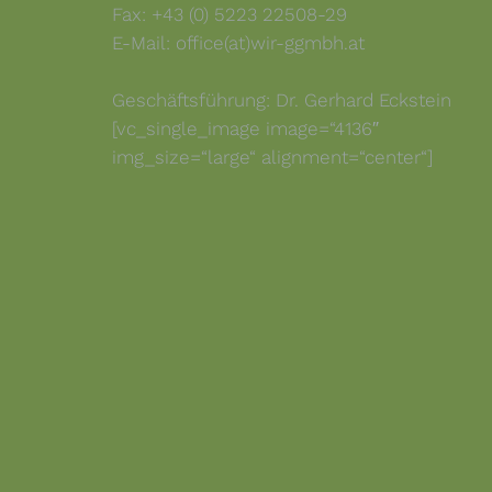
Fax: +43 (0) 5223 22508-29
wor
obile
E-Mail: office(at)wir-ggmbh.at
Geschäftsführung: Dr. Gerhard Eckstein
[vc_single_image image=“4136″
word
img_size=“large“ alignment=“center“]
in_a
wp-s
akm
wp-s
akm