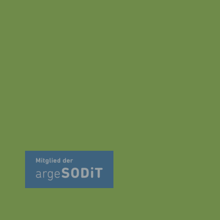
dpress_akm_m
für den
1 Jahr
Verwaltungsbereich von
WordPress verwendet.
Diese Cookies werden nur
für den
press_logged_
Verwaltungsbereich von
Session
km_mobile
WordPress verwendet und
gelten für andere
Seitenbesucher nicht.
Diese Cookies werden nur
für den
ettings-
Verwaltungsbereich von
Session
_mobile
WordPress verwendet und
gelten für andere
Seitenbesucher nicht.
Diese Cookies werden nur
für den
ettings-time-
Verwaltungsbereich von
Session
_mobile
WordPress verwendet und
gelten für andere