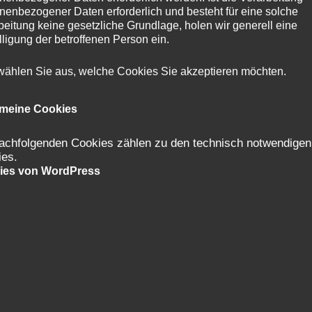
nenbezogener Daten erforderlich und besteht für eine solche
beitung keine gesetzliche Grundlage, holen wir generell eine
lligung der betroffenen Person ein.
 wählen Sie aus, welche Cookies Sie akzeptieren möchten.
emeine Cookies
Melanie Gsaller
achfolgenden Cookies zählen zu den technisch notwendigen
Personalentwicklung & Betriebliche
ies.
Gesundheitsförderung
ies von WordPress
Telefon
E-Mail