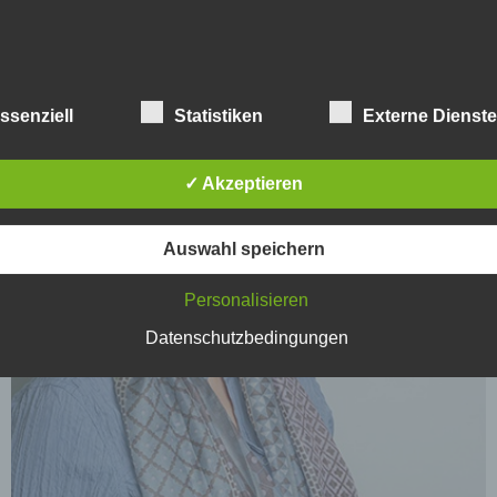
ssenziell
Statistiken
Externe Dienst
✓ Akzeptieren
Auswahl speichern
Personalisieren
Datenschutzbedingungen
e
Zweck
Gültigkeit
Dieses Cookie ermittelt,
ob die Verwendung von
Cookies im Browser