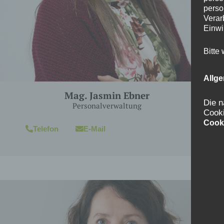
perso
Verar
Einwi
Bitte
Allg
Mag. Jasmin Ebner
Die n
Personalverwaltung
Cook
Cook
Telefon
E-Mail