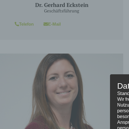
Dr. Gerhard Eckstein
Geschäftsführung
Telefon
E-Mail
Da
Stand
Wir f
Nutzu
perso
beson
Anspr
perso