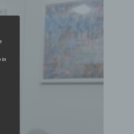
e
 in