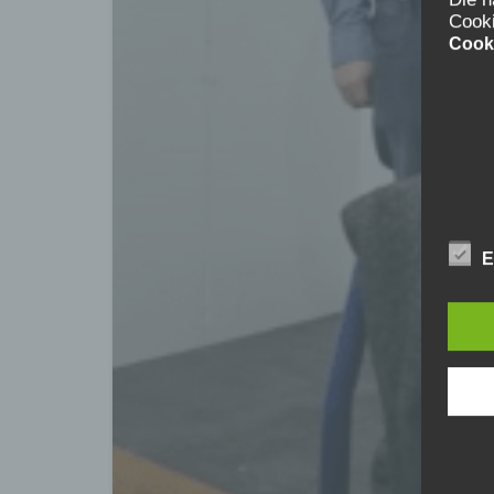
Cook
Cook
E