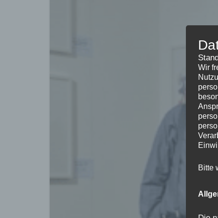
Da
Stand
Wir f
Nutzu
perso
beson
Anspr
perso
perso
Verar
Einwi
Bitte
Allg
Die n