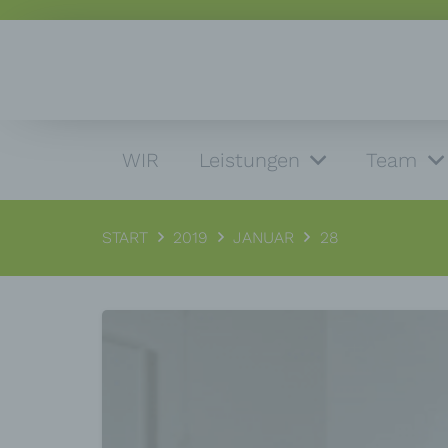
WIR
Leistungen
Team
START
2019
JANUAR
28