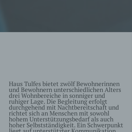
anonymisiert
gespeichert.
Dieser LocalStorage
Key / Wert speichert
dsgvoaio_crea
den Zeitpunkt an
variabel
te
dem _uniqueuid
generiert wurde.
Dieser LocalStorage
Key / Wert speichert
ob der Dienst VG
dsgvoaio_vgw
Wort Standard
variabel
ort_disable
zugelassen wird
oder nicht
(Einstellung des
Seitenbetreibers).
Haus Tulfes bietet zwölf Bewohnerinnen
und Bewohnern unterschiedlichen Alters
Dieser LocalStorage
Key / Wert speichert
drei Wohnbereiche in sonniger und
ob der Dienst
ruhiger Lage. Die Begleitung erfolgt
Google Analytics
durchgehend mit Nachtbereitschaft und
dsgvoaio_ga_
Standard
variabel
disable
richtet sich an Menschen mit sowohl
zugelassen wird
hohem Unterstützungs­bedarf als auch
oder nicht
hoher Selbstständigkeit. Ein Schwerpunkt
(Einstellung des
Seitenbetreibers).
liegt auf unterstützter Kommunikation