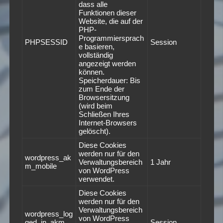
dass alle
Funktionen dieser
Website, die auf der
PHP-
Programmiersprach
PHPSESSID
Session
e basieren,
vollständig
angezeigt werden
können.
Speicherdauer: Bis
zum Ende der
Browsersitzung
(wird beim
Schließen Ihres
Internet-Browsers
gelöscht).
Diese Cookies
werden nur für den
wordpress_ak
Verwaltungsbereich
1 Jahr
m_mobile
von WordPress
verwendet.
Diese Cookies
werden nur für den
Verwaltungsbereich
wordpress_log
von WordPress
ged_in_akm_
Session