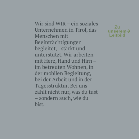
gelten für andere
Seitenbesucher
nicht.
wird für A/B-Tests
Wir sind WIR – ein soziales
von neuen
Zu
Unternehmen in Tirol, das
ab
Session
unserem
Funktionen
Menschen mit
Leitbild
verwendet.
Beeinträchtigungen
speichert, ob der
begleitet, stärkt und
Besucher die
unterstützt. Wir arbeiten
akm_mobile
Mobilversion einer
1 Tag
mit Herz, Hand und Hirn –
Website angezeigt
im betreuten Wohnen, in
bekommen möchte.
der mobilen Begleitung,
bei der Arbeit und in der
Cookies von DSGVO AIO for WordPress
Tagesstruktur. Bei uns
zählt nicht nur, was du tust
Name
Zweck
Gültigkeit
– sondern auch, wie du
Dieser LocalStorage
bist.
Key / Wert speichert
welchen Diensten
dsgvoaio
variabel
der Nutzer
zugestimmt hat
oder nicht.
Dieser LocalStorage