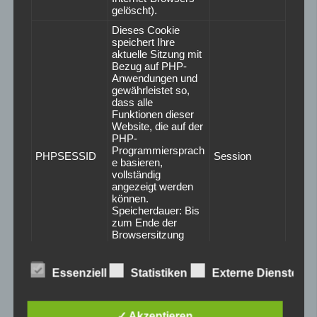
gelöscht).
Dieses Cookie
speichert Ihre
aktuelle Sitzung mit
Bezug auf PHP-
Anwendungen und
gewährleistet so,
dass alle
Funktionen dieser
Website, die auf der
PHP-
Programmiersprach
PHPSESSID
Session
e basieren,
vollständig
angezeigt werden
können.
Speicherdauer: Bis
zum Ende der
Browsersitzung
(wird beim
Schließen Ihres
Internet-Browsers
Essenziell
Statistiken
Externe Dienste
gelöscht).
Diese Cookies
werden nur für den
✓ Akzeptieren