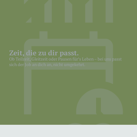
Marktforschungszwecke ausgewertet und
zukünftige Werbemaßnahmen optimiert werden.
Die erhobenen Daten sind für uns als Betreiber
dieser Website anonym, wir können keine
Rückschlüsse auf die Identität der Nutzer ziehen.
Die Daten werden aber von Facebook gespeichert
und verarbeitet, sodass eine Verbindung zum
jeweiligen Nutzerprofil möglich ist und Facebook
Zeit, die zu dir passt.
die Daten für eigene Werbezwecke, entsprechend
Ob Teilzeit, Gleitzeit oder Pausen für’s Leben – bei uns passt
der Facebook-Datenverwendungsrichtlinie
sich der Job an dich an, nicht umgekehrt.
verwenden kann. Dadurch kann Facebook das
Schalten von Werbeanzeigen auf Seiten von
Facebook sowie außerhalb von Facebook
ermöglichen. Diese Verwendung der Daten kann
von uns als Seitenbetreiber nicht beeinflusst
werden.
In den Datenschutzhinweisen von Facebook
finden Sie weitere Hinweise zum Schutz Ihrer
Privatsphäre:
https://www.facebook.com/about/privacy/
.