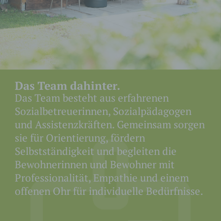
http://www.youronlinechoices.com/de/praferenzma
nagement/
.
Cookies von Facebook Pixel
Das Team dahinter.
Das Team besteht aus erfahrenen
Sozialbetreuerinnen, Sozialpädagogen
und Assistenzkräften. Gemeinsam sorgen
sie für Orientierung, fördern
Selbstständigkeit und begleiten die
Name
Zweck
Gültigkeit
Bewohnerinnen und Bewohner mit
Facebook setzt
Professionalität, Empathie und einem
verschiedene
offenen Ohr für individuelle Bedürfnisse.
Cookies zur
Identifizierungssitzu
ng und Analyse.
Diese werden