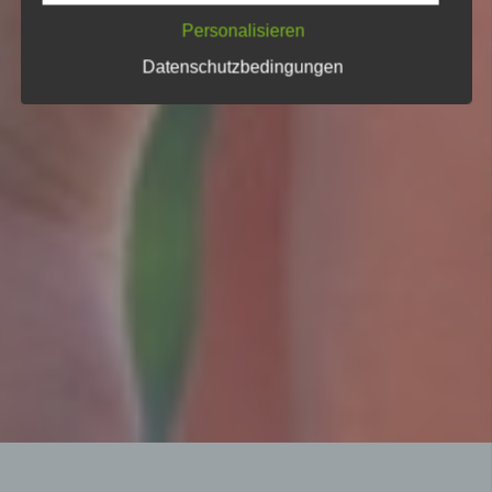
bekommen möchte.
Personalisieren
Cookies von DSGVO AIO for WordPress
Datenschutzbedingungen
Name
Zweck
Gültigkeit
Dieser LocalStorage
Key / Wert speichert
welchen Diensten
dsgvoaio
variabel
der Nutzer
zugestimmt hat
oder nicht.
Dieser LocalStorage
Key / Wert speichert
eine generierte ID
sodass die Opt-in /
Opt-out Aktionen
_uniqueuid
des Nutzers
variabel
dokumentiert
werden können. Die
ID wird
anonymisiert
gespeichert.
Dieser LocalStorage
Key / Wert speichert