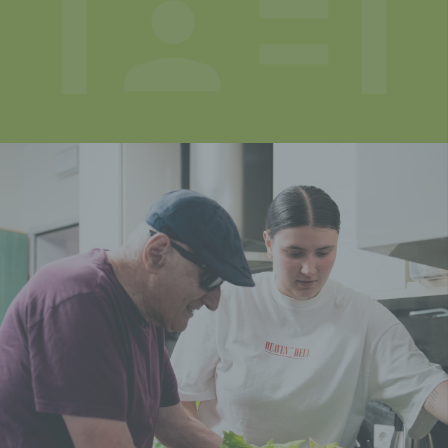
act, c_user,
verwendet um zu
datr, fr, pl,
erkennen ob Sie als
variabel
presence, sd,
Nutzer bei
wd, xs
Facebook
eingeloggt sind, zu
Trackingzwecken
und von welcher
URL die Share/ Like
Funktion verwendet
wird.
Facebook Like/Kommentare
Auf dieser Webseite sind Komponenten des
Unternehmens Facebook integriert. Facebook ist
ein soziales Netzwerk.
Ein soziales Netzwerk ist ein im Internet
betriebener sozialer Treffpunkt, eine Online-
Gemeinschaft, die es den Nutzern in der Regel
ermöglicht, untereinander zu kommunizieren und
im virtuellen Raum zu interagieren. Ein soziales