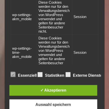
Diese Cookies
werden nur für den
Verwaltungsbereich
wp-settings-
von WordPress
Session
akm_mobile
verwendet und
gelten für andere
Seitenbesucher
nicht.
Diese Cookies
werden nur für den
Verwaltungsbereich
wp-settings-
von WordPress
time-
Session
verwendet und
akm_mobile
gelten für andere
Seitenbesucher
nicht.
wird für A/B-Tests
Essenziell
Statistiken
Externe Dienste
von neuen
ab
Session
Funktionen
verwendet.
✓ Akzeptieren
speichert, ob der
Besucher die
akm_mobile
Mobilversion einer
1 Tag
Auswahl speichern
Website angezeigt