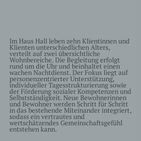
dsgvoaio_crea
den Zeitpunkt an
variabel
te
dem _uniqueuid
generiert wurde.
Dieser LocalStorage
Key / Wert speichert
ob der Dienst VG
Im Haus Hall leben zehn Klientinnen und
dsgvoaio_vgw
Wort Standard
variabel
Klienten unterschiedlichen Alters,
ort_disable
zugelassen wird
oder nicht
verteilt auf zwei übersichtliche
(Einstellung des
Wohnbereiche. Die Begleitung erfolgt
Seitenbetreibers).
rund um die Uhr und beinhaltet einen
Dieser LocalStorage
wachen Nachtdienst. Der Fokus liegt auf
Key / Wert speichert
personenzentrierter Unterstützung,
ob der Dienst
individueller Tagesstrukturierung sowie
Google Analytics
dsgvoaio_ga_
der Förderung sozialer Kompetenzen und
Standard
variabel
disable
Selbstständigkeit. Neue Bewohnerinnen
zugelassen wird
und Bewohner werden Schritt für Schritt
oder nicht
(Einstellung des
in das bestehende Miteinander integriert,
Seitenbetreibers).
sodass ein vertrautes und
wertschätzendes Gemeinschaftsgefühl
entstehen kann.