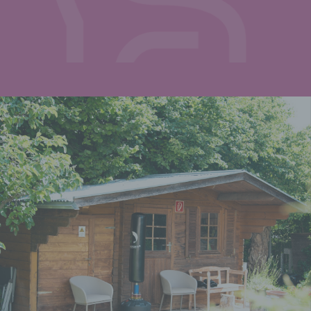
verwenden kann. Dadurch kann Facebook das
Schalten von Werbeanzeigen auf Seiten von
Facebook sowie außerhalb von Facebook
ermöglichen. Diese Verwendung der Daten kann
von uns als Seitenbetreiber nicht beeinflusst
werden.
In den Datenschutzhinweisen von Facebook
finden Sie weitere Hinweise zum Schutz Ihrer
Privatsphäre:
https://www.facebook.com/about/privacy/
.
Sie können außerdem die Remarketing-Funktion
"Custom Audiences" im Bereich Einstellungen für
Werbeanzeigen unter
https://www.facebook.com/ads/preferences/?
entry_product=ad_settings_screen
deaktivieren.
Dazu müssen Sie bei Facebook angemeldet sein.
Wenn Sie kein Facebook Konto besitzen, können
Sie nutzungsbasierte Werbung von Facebook auf
der Website der European Interactive Digital
Advertising Alliance deaktivieren: