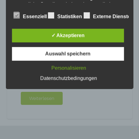
gesetzliche Grundlage, holen wir generell eine
Einwilligung der betroffenen Person ein.
Essenziell
Statistiken
Externe Dienste
Bitte wählen Sie aus, welche Cookies Sie
akzeptieren möchten.
✓ Akzeptieren
Allgemeine Cookies
Die Rezeptsammlung
Auswahl speichern
Die nachfolgenden Cookies zählen zu den technisch
notwendigen Cookies.
Cookies von WordPress
Im WITA werden immer wieder gemeinsame
Personalisieren
Projekte verwirklicht. Das heißt, jede Gruppe
Datenschutzbedingungen
beschäftigt sich über eine längere Zeit mit
einem…
Weiterlesen