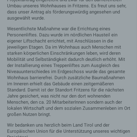
gelöscht).
Umbau unseres Wohnhauses in Fritzens. Es freut uns sehr,
dass unser Antrag als förderungswürdig angesehen und
Dieses Cookie
ausgewählt wurde.
speichert Ihre
aktuelle Sitzung mit
Wesentlichste Maßnahme war die Errichtung eines
Bezug auf PHP-
Anwendungen und
Personenliftes. Dazu wurde im nördlichen Hausteil ein
gewährleistet so,
eigener Liftschacht errichtet, mit Anschlüssen in die
dass alle
jeweiligen Etagen. Da im Wohnhaus auch Menschen mit
Funktionen dieser
starken körperlichen Einschränkungen leben, wird deren
Website, die auf der
Mobilität und Selbständigkeit dadurch deutlich erhöht. Mit
PHP-
der Installierung eines Treppenliftes zum Ausgleich des
Programmiersprach
PHPSESSID
Session
e basieren,
Niveauunterschiedes im Erdgeschoss wurde das gesamte
vollständig
Wohnhaus barrierefrei. Durch zusätzliche Baumaßnahmen
angezeigt werden
im Inneren erhielt das Gebäude einen zeitgemäßeren
können.
Standard. Damit ist der Standort Fritzens für die nächsten
Speicherdauer: Bis
Jahre gesichert, was nicht nur den dort wohnenden
zum Ende der
Menschen, den ca. 20 MitarbeiterInnen sondern auch der
Browsersitzung
(wird beim
lokalen Wirtschaft und dem sozialen Zusammenleben im Ort
Schließen Ihres
großen Nutzen bringt.
Internet-Browsers
gelöscht).
Wir bedanken uns herzlich beim Land Tirol und der
Europäischen Union für die Unterstützung unseres wichtigen
Diese Cookies
werden nur für den