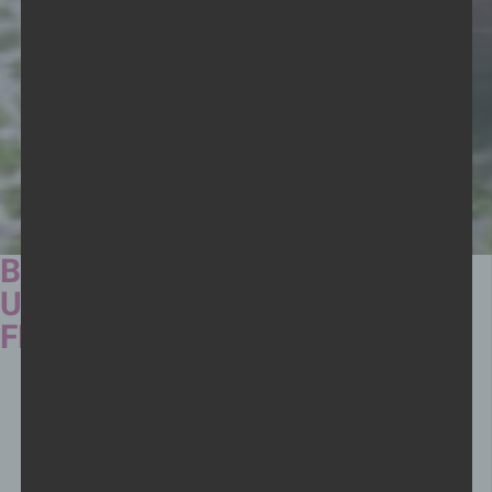
BARRIEREFREIER UMBAU
UNSERES WOHNHAUSES
FRITZENS
Den ganzen Herbst über wurde in Fritzens eifrig gebaut, um
unser dortiges Wohnhaus barrierefrei zu machen. Möglich
gemacht wurde dieses Projekt durch eine Kofinanzierung
von Land Tirol und Europäischer Union im Rahmen des
Programmes für ländliche Entwicklung (LE 14-20).