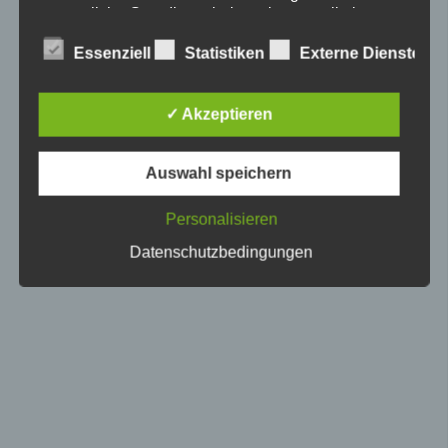
gesetzliche Grundlage, holen wir generell eine
Einwilligung der betroffenen Person ein.
Essenziell
Statistiken
Externe Dienste
Bitte wählen Sie aus, welche Cookies Sie
akzeptieren möchten.
✓ Akzeptieren
Allgemeine Cookies
Auswahl speichern
Die nachfolgenden Cookies zählen zu den technisch
notwendigen Cookies.
Cookies von WordPress
Personalisieren
Datenschutzbedingungen