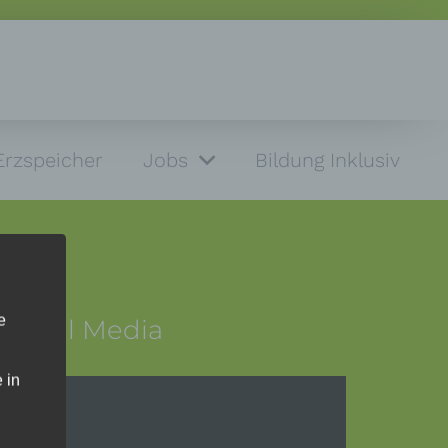
Erzspeicher
Jobs
Bildung Inklusiv
e
Social Media
 in