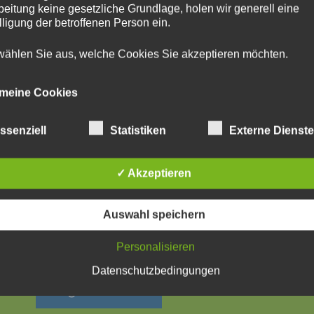
beitung keine gesetzliche Grundlage, holen wir generell eine
lligung der betroffenen Person ein.
 wählen Sie aus, welche Cookies Sie akzeptieren möchten.
emeine Cookies
achfolgenden Cookies zählen zu den technisch notwendigen
ssenziell
Statistiken
Externe Dienst
ies.
ies von WordPress
✓ Akzeptieren
Auswahl speichern
Personalisieren
Datenschutzbedingungen