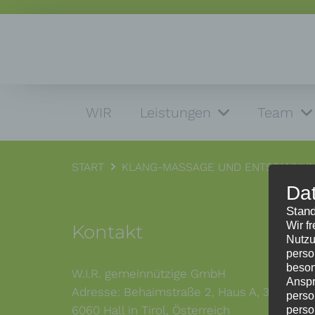
WIR
Leistungen
Team
START
KLANG-MASSAGE UND ENTSPANNU
Da
Stand
Wir f
Kontakt
Nutzu
perso
beson
W.I.R. gemeinnützige GmbH
Anspr
Adresse: Behaimstraße 2, Haus A, 3. Stock,
perso
6060 Hall in Tirol, Österreich
perso