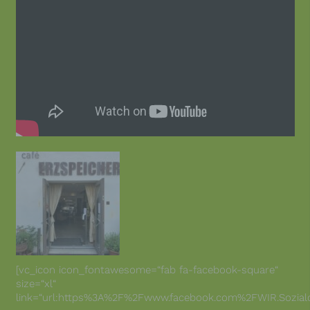
[vc_icon icon_fontawesome=“fab fa-facebook-square“
size=“xl“
link=“url:https%3A%2F%2Fwww.facebook.com%2FWIR.Sozialdien