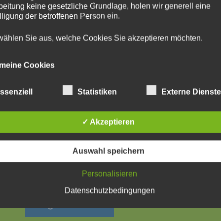
beitung keine gesetzliche Grundlage, holen wir generell eine
lligung der betroffenen Person ein.
 wählen Sie aus, welche Cookies Sie akzeptieren möchten.
emeine Cookies
achfolgenden Cookies zählen zu den technisch notwendigen
ssenziell
Statistiken
Externe Dienst
ies.
ies von WordPress
✓ Akzeptieren
Auswahl speichern
Personalisieren
Datenschutzbedingungen