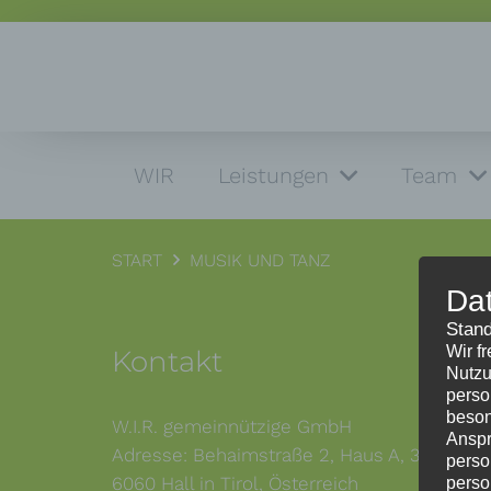
WIR
Leistungen
Team
START
MUSIK UND TANZ
Da
Stand
Wir f
Kontakt
Nutzu
perso
beson
W.I.R. gemeinnützige GmbH
Anspr
Adresse: Behaimstraße 2, Haus A, 3. Stock,
perso
6060 Hall in Tirol, Österreich
perso