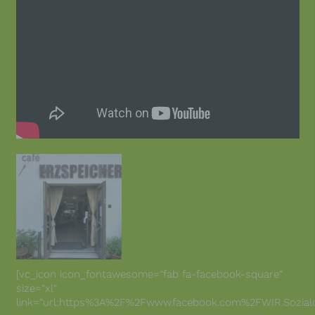
[vc_icon icon_fontawesome=“fab fa-facebook-square“
size=“xl“
link=“url:https%3A%2F%2Fwww.facebook.com%2FWIR.Sozialdien