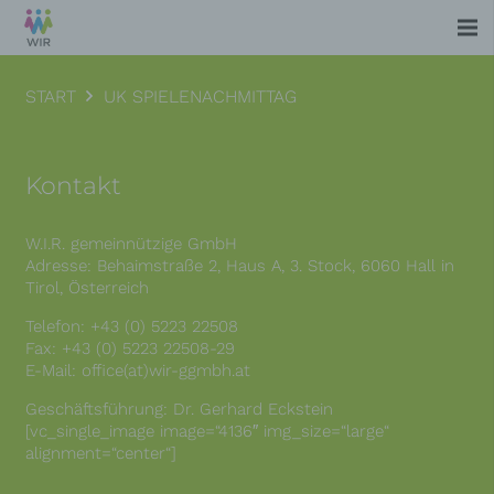
START
UK SPIELENACHMITTAG
Kontakt
W.I.R. gemeinnützige GmbH
Adresse: Behaimstraße 2, Haus A, 3. Stock, 6060 Hall in
Tirol, Österreich
Telefon: +43 (0) 5223 22508
Fax: +43 (0) 5223 22508-29
E-Mail: office(at)wir-ggmbh.at
Geschäftsführung: Dr. Gerhard Eckstein
[vc_single_image image=“4136″ img_size=“large“
alignment=“center“]