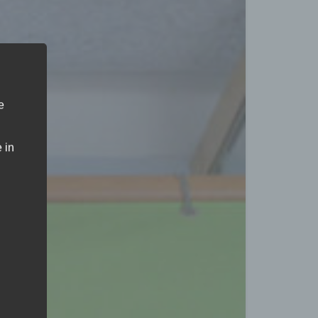
e
 in