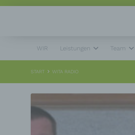
WIR
Leistungen
Team
START
WITA RADIO