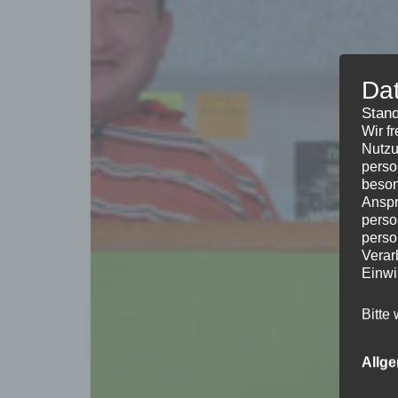
Da
Stand
Wir f
Nutzu
perso
beson
Anspr
perso
perso
Verar
Einwi
Bitte
Allg