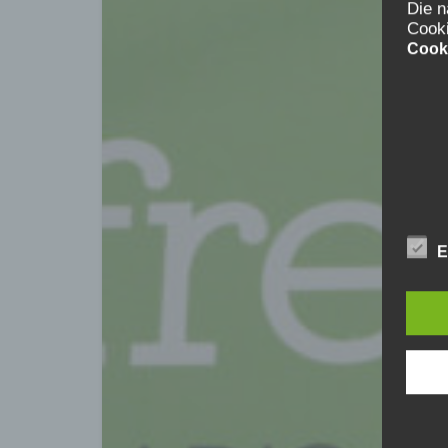
Die n
Cook
Cook
E