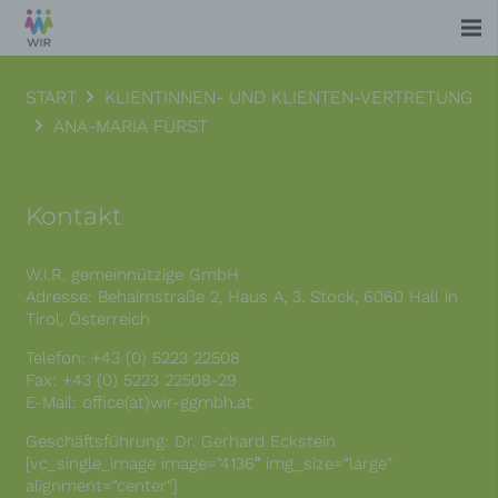
START
KLIENTINNEN- UND KLIENTEN-VERTRETUNG
ANA-MARIA FÜRST
Kontakt
W.I.R. gemeinnützige GmbH
Adresse: Behaimstraße 2, Haus A, 3. Stock, 6060 Hall in
Tirol, Österreich
Telefon: +43 (0) 5223 22508
Fax: +43 (0) 5223 22508-29
E-Mail: office(at)wir-ggmbh.at
Geschäftsführung: Dr. Gerhard Eckstein
[vc_single_image image=“4136″ img_size=“large“
alignment=“center“]