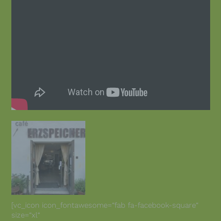
[vc_icon icon_fontawesome=“fab fa-facebook-square“
size=“xl“