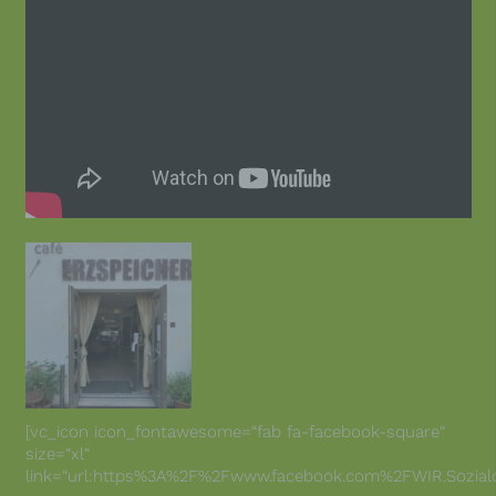
[vc_icon icon_fontawesome=“fab fa-facebook-square“
size=“xl“
link=“url:https%3A%2F%2Fwww.facebook.com%2FWIR.Sozialdien