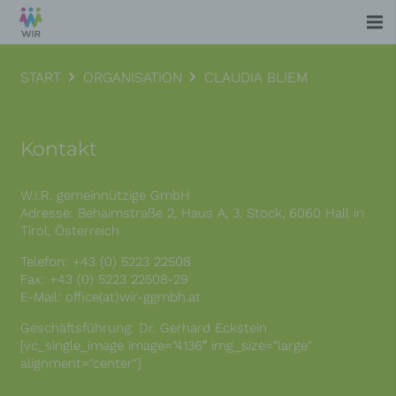
START
ORGANISATION
CLAUDIA BLIEM
Kontakt
W.I.R. gemeinnützige GmbH
Adresse: Behaimstraße 2, Haus A, 3. Stock, 6060 Hall in
Tirol, Österreich
Telefon: +43 (0) 5223 22508
Fax: +43 (0) 5223 22508-29
E-Mail: office(at)wir-ggmbh.at
Geschäftsführung: Dr. Gerhard Eckstein
[vc_single_image image=“4136″ img_size=“large“
alignment=“center“]