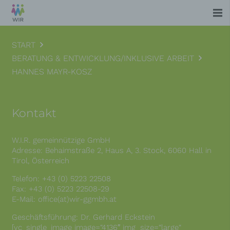
START
BERATUNG & ENTWICKLUNG/INKLUSIVE ARBEIT
HANNES MAYR-KOSZ
Kontakt
W.I.R. gemeinnützige GmbH
Adresse: Behaimstraße 2, Haus A, 3. Stock, 6060 Hall in
Tirol, Österreich
Telefon: +43 (0) 5223 22508
Fax: +43 (0) 5223 22508-29
E-Mail: office(at)wir-ggmbh.at
Geschäftsführung: Dr. Gerhard Eckstein
[vc_single_image image=“4136″ img_size=“large“