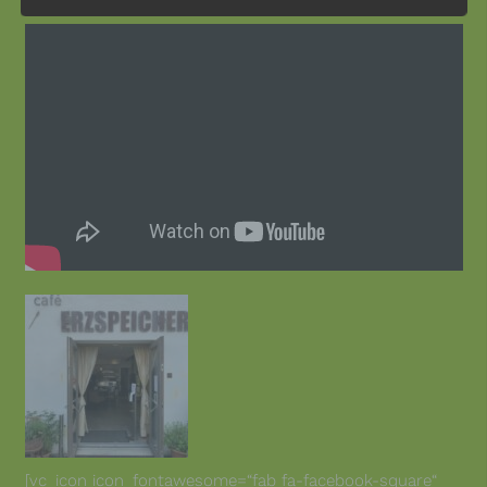
[vc_icon icon_fontawesome=“fab fa-facebook-square“