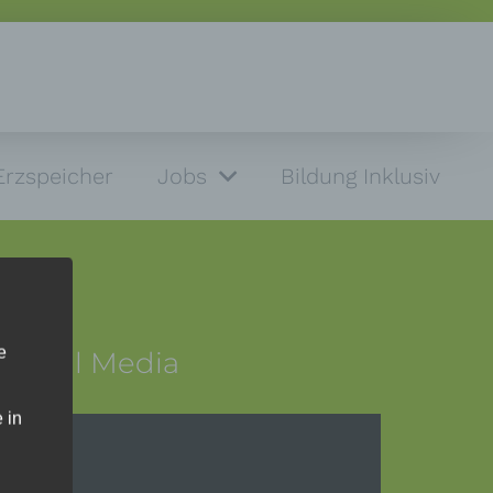
Erzspeicher
Jobs
Bildung Inklusiv
e
Social Media
 in