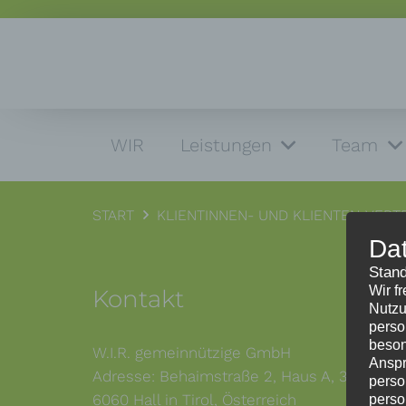
WIR
Leistungen
Team
START
KLIENTINNEN- UND KLIENTEN-VER
Da
Stand
Wir f
Kontakt
Nutzu
perso
beson
W.I.R. gemeinnützige GmbH
Anspr
Adresse: Behaimstraße 2, Haus A, 3. Stock,
perso
6060 Hall in Tirol, Österreich
perso