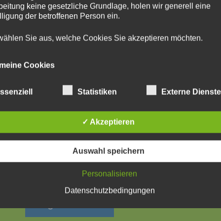
beitung keine gesetzliche Grundlage, holen wir generell eine
lligung der betroffenen Person ein.
 wählen Sie aus, welche Cookies Sie akzeptieren möchten.
emeine Cookies
achfolgenden Cookies zählen zu den technisch notwendigen
ssenziell
Statistiken
Externe Dienst
ies.
ies von WordPress
✓ Akzeptieren
Auswahl speichern
Personalisieren
Datenschutzbedingungen