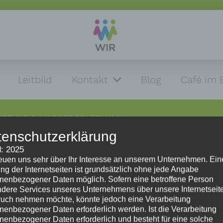
Leitbild
Kontakt
Blog
Café im 
TRETUNG
MARGOT SCHERMANN
tenschutzerklärung
: 2025
reuen uns sehr über Ihr Interesse an unserem Unternehmen. Ein
Impressum
ng der Internetseiten ist grundsätzlich ohne jede Angabe
nenbezogener Daten möglich. Sofern eine betroffene Person
dere Services unseres Unternehmens über unsere Internetseite
Impressum
uch nehmen möchte, könnte jedoch eine Verarbeitung
Datenschutzerklärung
nenbezogener Daten erforderlich werden. Ist die Verarbeitung
HinweisgeberInnenschutzgesetz
nenbezogener Daten erforderlich und besteht für eine solche