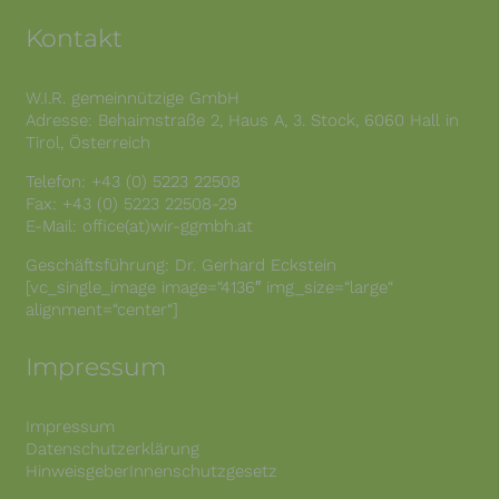
Website, die auf der
Kontakt
PHP-
Programmiersprach
PHPSESSID
Session
e basieren,
vollständig
W.I.R. gemeinnützige GmbH
angezeigt werden
Adresse: Behaimstraße 2, Haus A, 3. Stock, 6060 Hall in
können.
Tirol, Österreich
Speicherdauer: Bis
zum Ende der
Telefon: +43 (0) 5223 22508
Browsersitzung
Fax: +43 (0) 5223 22508-29
(wird beim
E-Mail: office(at)wir-ggmbh.at
Schließen Ihres
Internet-Browsers
gelöscht).
Geschäftsführung: Dr. Gerhard Eckstein
[vc_single_image image=“4136″ img_size=“large“
Diese Cookies
alignment=“center“]
werden nur für den
wordpress_ak
Verwaltungsbereich
1 Jahr
m_mobile
von WordPress
Impressum
verwendet.
Diese Cookies
werden nur für den
Impressum
Verwaltungsbereich
Datenschutzerklärung
wordpress_log
von WordPress
ged_in_akm_
Session
HinweisgeberInnenschutzgesetz
verwendet und
mobile
gelten für andere