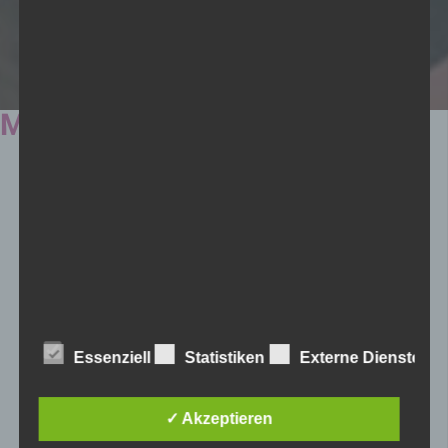
MEISTEREHRUNG 2021
Nach einer 2-jährigen Pause war es am 22. April 2022 wieder
soweit: im Congress Innsbruck konnte wieder die
Meisterehrung des Landes Tirol für erfolgreiche
Sportlerinnen und Sportler stattfinden.
Auch unser Klient Harald Siegl wurde ausgezeichnet und
erhielt für seine Leistungen im Jahr 2021 den „Special
Olympics Award“ überreicht.
Harald Siegl wurde am 25.7.1987 in Osttirol geboren und war
Essenziell
Statistiken
Externe Dienste
immer schon ein sportlicher junger Mann.
2008 kam er von Osttirol nach Nordtirol und startete seine
Wettkampfsportkarriere bei der WIR gGmbh (wo er auch
✓ Akzeptieren
Unterstützung im Wohnen und Arbeiten erhält) in