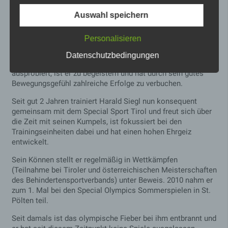
Kooperation mit der Sportgemeinschaft Wattens.
Auswahl speichern
Er ist sportlich vielseitig begabt und interessiert, im
Sommer stehen ausgedehnte Wanderungen oder das
Personalisieren
Leichtathletiktraining auf dem Programm, im Winter
Schifahren und Langlaufen. Harald Siegl macht alles Spaß
Datenschutzbedingungen
und er kommentiert es auch so. Für jede Sportart, die er
ausprobiert, ist er zu begeistern und hat durch sein gutes
Bewegungsgefühl zahlreiche Erfolge zu verbuchen.
Name
Zweck
Gültigkeit
Dieses Cookie
Seit gut 2 Jahren trainiert Harald Siegl nun konsequent
ermittelt, ob die
gemeinsam mit dem Special Sport Tirol und freut sich über
Verwendung von
die Zeit mit seinen Kumpels, ist fokussiert bei den
Cookies im Browser
Trainingseinheiten dabei und hat einen hohen Ehrgeiz
deaktiviert wurde.
wordpress_tes
Speicherdauer: Bis
entwickelt.
Session
t_cookie
zum Ende der
Browsersitzung
Sein Können stellt er regelmäßig in Wettkämpfen
(wird beim
(Teilnahme bei Tiroler und österreichischen Meisterschaften
Schließen Ihres
des Behindertensportverbands) unter Beweis. 2010 nahm er
Internet-Browsers
zum 1. Mal bei den Special Olympics Sommerspielen in St.
gelöscht).
Pölten teil.
Dieses Cookie
speichert Ihre
Seit damals ist das olympische Fieber bei ihm entbrannt und
aktuelle Sitzung mit