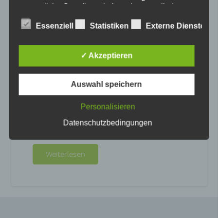
gesetzliche Grundlage, holen wir generell eine
Einwilligung der betroffenen Person ein.
Essenziell
Statistiken
Externe Dienste
Bitte wählen Sie aus, welche Cookies Sie
akzeptieren möchten.
✓ Akzeptieren
Allgemeine Cookies
W.I.R. selbst-ver-ständlich
Auswahl speichern
Die nachfolgenden Cookies zählen zu den technisch
notwendigen Cookies.
Cookies von WordPress
Autismus als ein Musterbild von
Personalisieren
Besonderheiten lässt die Bezeichnung von
Datenschutzbedingungen
autistischen Zügen obsolet zurück. In der
Auseinandersetzung lehnt sich das…
Weiterlesen