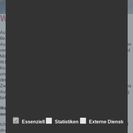
W.I.R. SELBST-VER-STÄNDLICH
Autismus als ein Musterbild von Besonderheiten lässt die
Bezeichnung von autistischen Zügen obsolet zurück. In der
Auseinandersetzung lehnt sich das gemeinsame Arbeiten an einen
verhaltensmodellierenden Ansatz, mit individuellen Strategien und
Maßnahmen.
W.I.R. verstehen auseinandersetzend unsere Aufgabe in der
Kommunikationsförderung
und in der Förderung von Fähigkeiten für Bewältigungsstrategien
der Alltagssituationen.
Zwei Mitarbeiter*innen, die einschlägige Ausbildungen zum Thema
Autismus begangen haben, wurden dazu von uns für unseren Blog
befragt.
Was ist für dich am eindrücklichsten in der Arbeit mit Menschen
aus dem Autismus Spektrum?
Essenziell
Statistiken
Externe Dienste
Ich mag es, dass Menschen im Autismus Spektrum sehr klar und
Name
Zweck
Gültigkeit
direkt sind