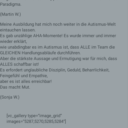
wp-settings-
von WordPress
Paradigma.
Session
akm_mobile
verwendet und
gelten für andere
(Martin W.)
Seitenbesucher
nicht.
Meine Ausbildung hat mich noch weiter in die Autismus-Welt
eintauchen lassen.
Diese Cookies
Es gab unzählige AHA-Momente! Es wurde immer und immer
werden nur für den
Verwaltungsbereich
wieder erklärt,
wp-settings-
von WordPress
wie unabdingbar es im Autismus ist, dass ALLE im Team die
time-
Session
verwendet und
akm_mobile
GLEICHEN Handlungsabläufe durchführen.
gelten für andere
Aber die stärkste Aussage und Ermutigung war für mich, dass
Seitenbesucher
ALLES schaffbar ist!
nicht.
Es erfordert unglaubliche Disziplin, Geduld, Beharrlichkeit,
wird für A/B-Tests
Feingefühl und Empathie,
von neuen
ab
Session
aber es ist alles erreichbar!
Funktionen
Das macht Mut.
verwendet.
speichert, ob der
(Sonja W.)
Besucher die
akm_mobile
Mobilversion einer
1 Tag
Website angezeigt
bekommen möchte.
[vc_gallery type=“image_grid“
images=“5287,5270,5285,5284″]