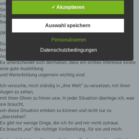
und sie in sich sehr logische und gut nachvollziehbare
Dieses Cookie
✓ Akzeptieren
Gedankengänge haben.
ermittelt, ob die
Verwendung von
Dazu kommt auch ein eigener Humor, welcher sie auszeichnet,
Cookies im Browser
finde ich.
deaktiviert wurde.
Auswahl speichern
wordpress_tes
Speicherdauer: Bis
(Martin W.)
Session
t_cookie
zum Ende der
Personalisieren
Browsersitzung
Durch meine Arbeit mit Emilia darf ich eine andere Welt kennen
(wird beim
lernen.
Datenschutzbedingungen
Schließen Ihres
Autismus lässt sich mit unserer Wahrnehmung nicht vergleichen.
Internet-Browsers
Es unterscheidet sich dermaßen, dass ein echtes Interesse sowie
gelöscht).
eine gute Ausbildung
Dieses Cookie
und Weiterbildung ungemein wichtig sind.
speichert Ihre
aktuelle Sitzung mit
Ich versuche, mich ständig in „ihre Welt“ zu versetzen, mit ihren
Bezug auf PHP-
Augen zu sehen,
Anwendungen und
gewährleistet so,
mit ihren Ohren zu hören usw. In jeder Situation überlege ich, was
dass alle
sie braucht,
Funktionen dieser
um diese Situation erleben zu können und nicht nur zu
Website, die auf der
„überstehen“.
PHP-
Es gibt nur wenige Dinge, die ich ihr und mir nicht zutraue.
Programmiersprach
PHPSESSID
Session
Es braucht „nur“ die richtige Vorbereitung…für sie und mich.
e basieren,
vollständig