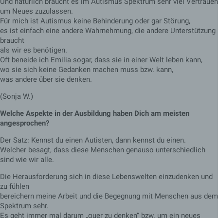
angezeigt werden
Und natürlich braucht es im Autismus Spektrum sehr viel Vertrauen
können.
um Neues zuzulassen.
Speicherdauer: Bis
Für mich ist Autismus keine Behinderung oder gar Störung,
zum Ende der
es ist einfach eine andere Wahrnehmung, die andere Unterstützung
Browsersitzung
braucht
(wird beim
als wir es benötigen.
Schließen Ihres
Internet-Browsers
Oft beneide ich Emilia sogar, dass sie in einer Welt leben kann,
gelöscht).
wo sie sich keine Gedanken machen muss bzw. kann,
was andere über sie denken.
Diese Cookies
werden nur für den
wordpress_ak
(Sonja W.)
Verwaltungsbereich
1 Jahr
m_mobile
von WordPress
Welche Aspekte in der Ausbildung haben Dich am meisten
verwendet.
angesprochen?
Diese Cookies
werden nur für den
Der Satz: Kennst du einen Autisten, dann kennst du einen.
Verwaltungsbereich
wordpress_log
Welcher besagt, dass diese Menschen genauso unterschiedlich
von WordPress
ged_in_akm_
Session
sind wie wir alle.
verwendet und
mobile
gelten für andere
Die Herausforderung sich in diese Lebenswelten einzudenken und
Seitenbesucher
nicht.
zu fühlen
bereichern meine Arbeit und die Begegnung mit Menschen aus dem
Diese Cookies
Spektrum sehr.
werden nur für den
Es geht immer mal darum „quer zu denken“ bzw. um ein neues
Verwaltungsbereich