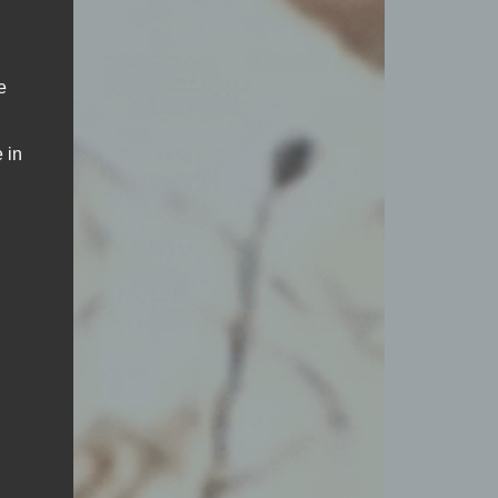
e
 in