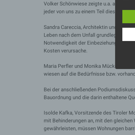
Volker Schönwiese zeigte u.a. auf, dass 
jeder von uns zu einem Teil dieser 10% we
Sandra Careccia, Architektin und durch e
Nam
Leben nach dem Unfall grundlegend veränd
Notwendigkeit der Einbeziehung der Barr
Kosten verursache.
word
okie
Maria Perfler und Monika Mück-Egg, Mit
wiesen auf die Bedürfnisse bzw. vorhand
Bei der anschließenden Podiumsdiskussi
Bauordnung und die darin enthaltene Q
Isolde Kafka, Vorsitzende des Tiroler M
mit Behinderungen an, mit den gleichen
gewährleisten, müssen Wohnungen barrie