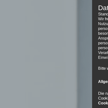
Da
Stand
Wir f
Nutzu
perso
beson
Anspr
perso
perso
Verar
Einwi
Bitte
Allg
Die n
Cook
Cook