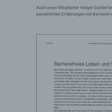
PHP
Auch unser Mitarbeiter Holger Gündel hi
persönlichen Erfahrungen mit Barrieren
wor
obile
word
in_a
wp-s