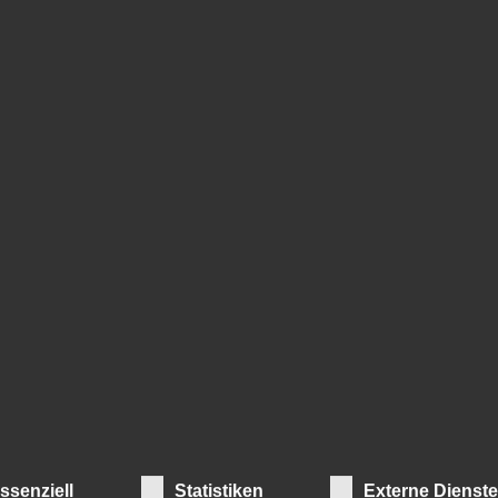
ITZUNG DES TIROL
AUSSCHUSSES
he Sitzung des Tiroler Monitoring-Ausschusses statt. Im Mit
wie wird Tirol barrierefrei“.
ssenziell
Statistiken
Externe Dienst