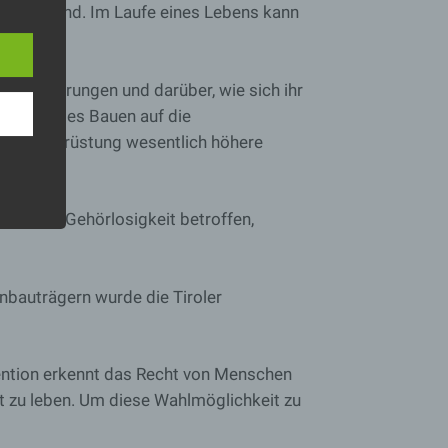
ewiesen sind. Im Laufe eines Lebens kann
hen Erfahrungen und darüber, wie sich ihr
rrierefreies Bauen auf die
a die Nachrüstung wesentlich höhere
eit und Gehörlosigkeit betroffen,
nbauträgern wurde die Tiroler
nvention erkennt das Recht von Menschen
t zu leben. Um diese Wahlmöglichkeit zu