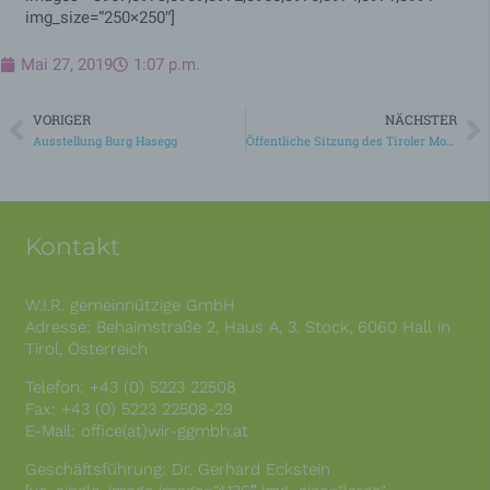
gewährleistet so,
img_size=“250×250″]
dass alle
Funktionen dieser
Mai 27, 2019
1:07 p.m.
Website, die auf der
PHP-
Programmiersprach
PHPSESSID
Session
VORIGER
NÄCHSTER
e basieren,
vollständig
Ausstellung Burg Hasegg
Öffentliche Sitzung des Tiroler Monitoring-Ausschusses
angezeigt werden
können.
Speicherdauer: Bis
zum Ende der
Browsersitzung
Kontakt
(wird beim
Schließen Ihres
Internet-Browsers
W.I.R. gemeinnützige GmbH
gelöscht).
Adresse: Behaimstraße 2, Haus A, 3. Stock, 6060 Hall in
Diese Cookies
Tirol, Österreich
werden nur für den
wordpress_ak
Verwaltungsbereich
1 Jahr
m_mobile
Telefon: +43 (0) 5223 22508
von WordPress
Fax: +43 (0) 5223 22508-29
verwendet.
E-Mail: office(at)wir-ggmbh.at
Diese Cookies
werden nur für den
Geschäftsführung: Dr. Gerhard Eckstein
Verwaltungsbereich
wordpress_log