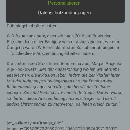
das Sozialministeriumsservice in Innsbruck 23 Tiroler
Personalisieren
Betrieben das Gütesiegel überreicht. Es handelt sich dabei
Datenschutzbedingungen
um eine Neuauszeichnung, die Unternehmen hatten sich
erneut beworben, nachdem sie erstmals 2015/16 das
Gütesiegel erhalten hatten.
WIR freuen uns sehr, dass wir nach 2016 auf Basis der
Name
Zweck
Gültigkeit
Entscheidung einer Fachjury wieder ausgezeichnet wurden.
Dieses Cookie
Übrigens waren WIR eine der ersten Sozialeinrichtungen in
ermittelt, ob die
Tirol, die diese Auszeichnung erhalten haben.
Verwendung von
Cookies im Browser
Die Leiterin des Sozialministeriumsservice, Mag.a. Angelika
deaktiviert wurde.
Alp-Hoskowetz:
„Mit der Auszeichnung wollen wir Betriebe
wordpress_tes
Speicherdauer: Bis
Session
ansprechen, die Inklusion leben, indem sie der Vielfalt ihrer
t_cookie
zum Ende der
Browsersitzung
MitarbeiterInnen positiv begegnen und mit Engagement
(wird beim
Rahmenbedingungen schaffen, die berufliche Teilhabe
Schließen Ihres
sichern. Sie sind Vorbilder für andere Betriebe. Darum würde
Internet-Browsers
ich bitten, diese Auszeichnung hinauszutragen und damit
gelöscht).
andere Unternehmen zu motivieren, es Ihnen gleich zu tun.“
Dieses Cookie
speichert Ihre
aktuelle Sitzung mit
Bezug auf PHP-
[vc_gallery type=“image_grid“
Anwendungen und
images=“3967,3973,3969,3972,3968,3970,3974,3971,3991″