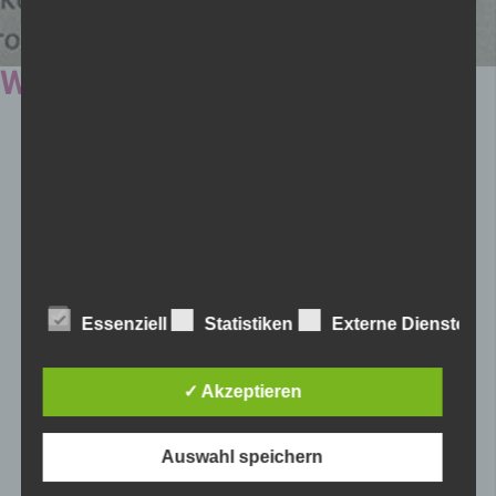
WIR SIND INKLUSIV
Kürzlich erhielt die W.I.R. gemeinnützige GmbH gemeinsam
mit 22 anderen Tiroler Unternehmen, wieder die
Auszeichnung „Wir sind inklusiv“. Die Auszeichnung wird
vom Sozialministeriumsservice jenen Betrieben verliehen,
die vorbildlich bei der Beschäftigung von Menschen mit
Behinderungen sind.
Vor mehr als 15 Jahren hat das Sozialministeriumsservice
Tirol den Integrationspreis ins Leben gerufen. 2015 in das
Essenziell
Statistiken
Externe Dienste
Gütesiegel „Wir sind inklusiv“ umgewandelt, werden damit
Tiroler Betriebe ausgezeichnet, die sich besonders im
Bereich Beschäftigung von Menschen mit Behinderung
✓ Akzeptieren
engagieren. Gemeinsam mit der
Wirtschaftskammer Tirol
als Mitveranstalter und der
arge SODIT
(Arbeitsgemeinschaft der sozialen Dienstleistungsanbieter
Auswahl speichern
für Menschen mit Behinderungen, Lernschwierigkeiten und
psychischen Beeinträchtigungen in Tirol), hat am 23. Mai