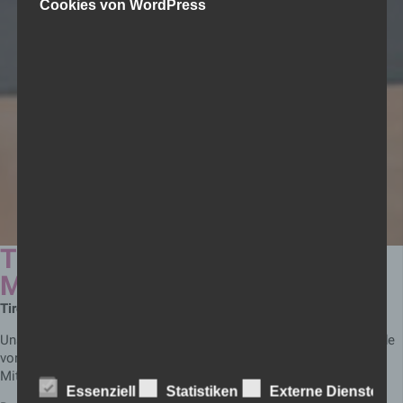
Cookies von WordPress
TIROLER
MONITORINGAUSSCHUSS
Tiroler Monitoringausschuss
Unser Klient Kaspar Modersbacher vom Wohnhaus Wiesing wurde
von Landeshauptmann Günther Platter für weitere 5 Jahre als
Mitglied des Tiroler Monitoringausschusses angelobt.
Essenziell
Statistiken
Externe Dienste