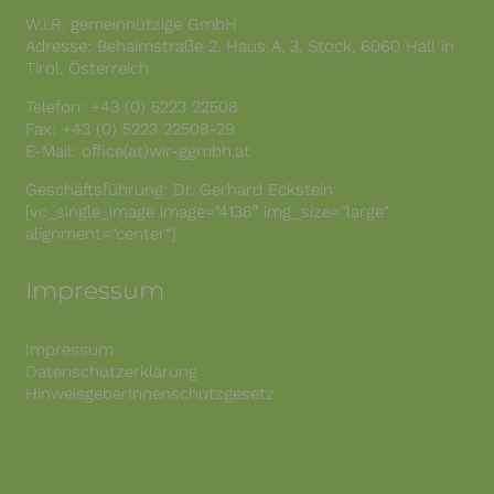
ermittelt, ob die
W.I.R. gemeinnützige GmbH
Verwendung von
Adresse: Behaimstraße 2, Haus A, 3. Stock, 6060 Hall in
Cookies im Browser
deaktiviert wurde.
Tirol, Österreich
wordpress_tes
Speicherdauer: Bis
Session
t_cookie
zum Ende der
Telefon: +43 (0) 5223 22508
Browsersitzung
Fax: +43 (0) 5223 22508-29
(wird beim
E-Mail: office(at)wir-ggmbh.at
Schließen Ihres
Internet-Browsers
Geschäftsführung: Dr. Gerhard Eckstein
gelöscht).
[vc_single_image image=“4136″ img_size=“large“
Dieses Cookie
alignment=“center“]
speichert Ihre
aktuelle Sitzung mit
Impressum
Bezug auf PHP-
Anwendungen und
gewährleistet so,
dass alle
Impressum
Funktionen dieser
Datenschutzerklärung
Website, die auf der
HinweisgeberInnenschutzgesetz
PHP-
Programmiersprach
PHPSESSID
Session
e basieren,
vollständig
angezeigt werden
können.