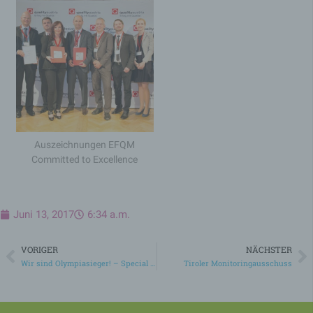
aktuelle Sitzung mit
Bezug auf PHP-
Anwendungen und
gewährleistet so,
dass alle
Funktionen dieser
Website, die auf der
PHP-
Programmiersprach
PHPSESSID
Session
e basieren,
vollständig
angezeigt werden
Auszeichnungen EFQM
können.
Committed to Excellence
Speicherdauer: Bis
zum Ende der
Browsersitzung
(wird beim
Schließen Ihres
Juni 13, 2017
6:34 a.m.
Internet-Browsers
gelöscht).
VORIGER
NÄCHSTER
Diese Cookies
Wir sind Olympiasieger! – Special Olympics 2017
Tiroler Monitoringausschuss
werden nur für den
wordpress_ak
Verwaltungsbereich
1 Jahr
m_mobile
von WordPress
verwendet.