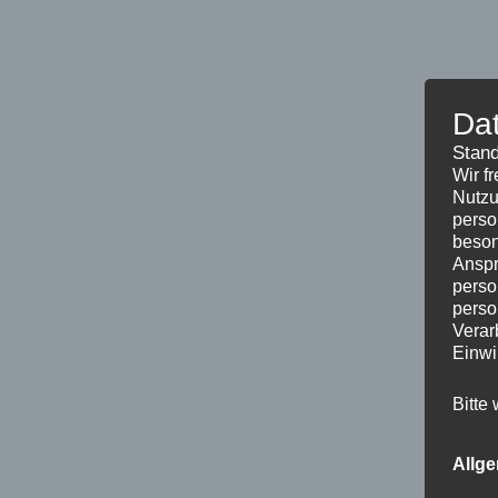
Da
Stand
Wir f
Nutzu
perso
beson
Anspr
perso
perso
Verar
Einwi
Bitte
Allg