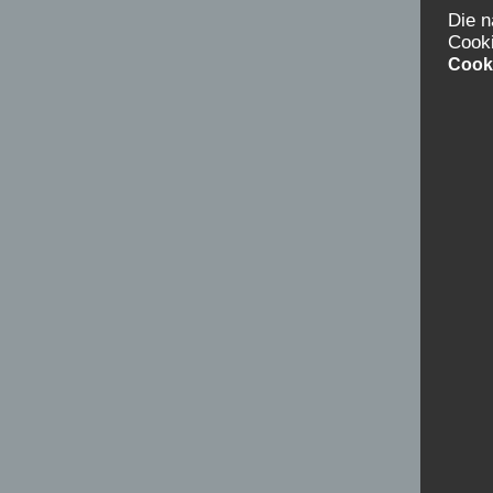
Die n
Cook
Cook